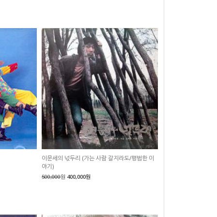
이문세의 넋두리 (가는 사람 갈지라도/평범한 이
야기)
500,000
원
400,000원