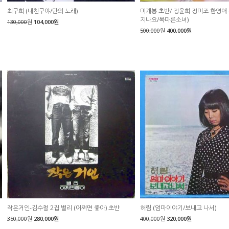
최구희 (내친구야/단의 노래)
미개봉 초반/ 정윤희 정미조 한영애 
지나요/목마른소녀)
130,000
원
104,000원
500,000
원
400,000원
작은거인-김수철 2집 별리 (어쩌면 좋아) 초반
허림 (엄마이야기/보내고 나서)
350,000
원
280,000원
400,000
원
320,000원