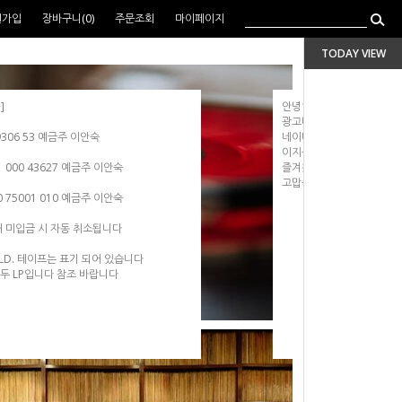
원가입
장바구니(
0
)
주문조회
마이페이지
TODAY VIEW
]
안녕하세요
광고비 과다지출로 네이버
 9306 53 예금주 이안숙
네이버 검색창을 통하여 
이지를
 000 43627 예금주 이안숙
즐겨찼기에 저장하여 이용
고맙습니다
 75001 010 예금주 이안숙
내 미입금 시 자동 취소됩니다
.LD. 테이프는 표기 되어 있습니다
모두 LP입니다 참조 바랍니다