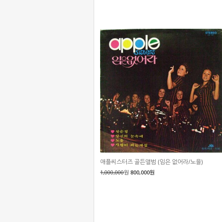
애플씨스터즈 골든앨범 (임은 없어라/노을)
1,000,000
원
800,000원