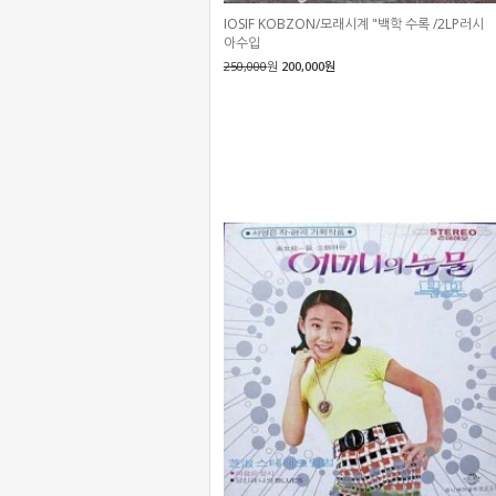
IOSIF KOBZON/모래시계 "백학 수록 /2LP러시
아수입
250,000
원
200,000원