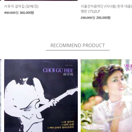
서유석 걸작집 (담배/강)
서울전자음악단 (미사용) 한국 대중
명반 (75)2LP
450,000
원
360,000원
250,000
원
200,000원
RECOMMEND PRODUCT