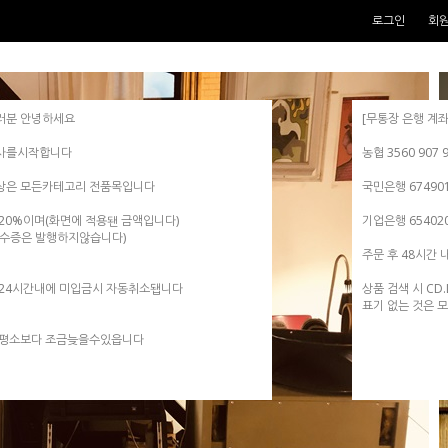
로그인
회
러분 안녕하세요
[무통장 은행 계좌
사를시작합니다
농협 3560 907
상은 모든카테고리 전품목입니다
국민은행 674901
20%이며(화면에 적용됀 금액입니다)
기업은행 654020
영수증은 발행하지않습니다)
주문 후 48시간 
 24시간내에 미입금시 자동취소됍니다
상품 검색 시 CD
표기 없는 것은 
 평소보다 조금늦을수있읍니다