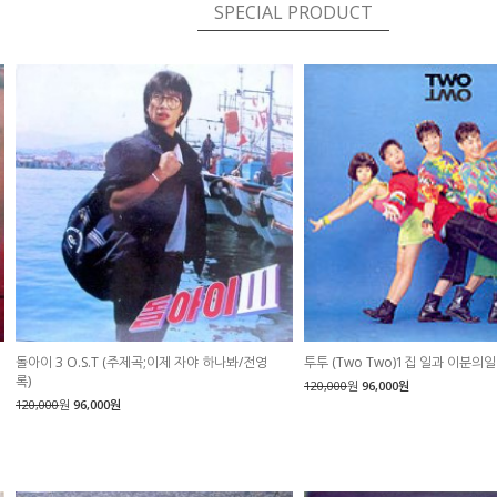
SPECIAL PRODUCT
돌아이 3 O.S.T (주제곡;이제 자야 하나봐/전영
투투 (Two Two)1집 일과 이분의일
록)
120,000
원
96,000원
120,000
원
96,000원