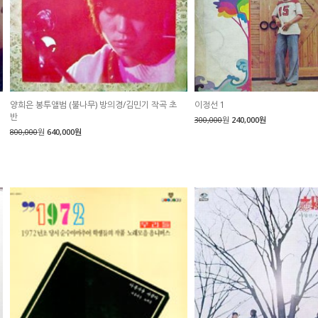
양희은 봉투앨범 (불나무) 방의경/김민기 작곡 초
이정선 1
반
300,000
원
240,000원
800,000
원
640,000원