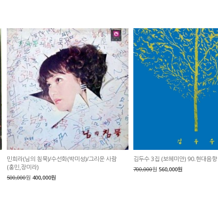
민희라(님의 침묵)/수선화(박미성)/그리운 사람
김두수 3집 (보헤미안) 90.현대음향
(홍민,장미라)
700,000
원
560,000원
500,000
원
400,000원