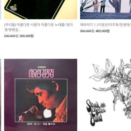
(우리들) 아름다운 사람아 아름다운 노래를/ 방의
해바라기 1 (이정선/이주호/한영애/
경/양병집...
500,000
원
400,000원
250,000
원
200,000원