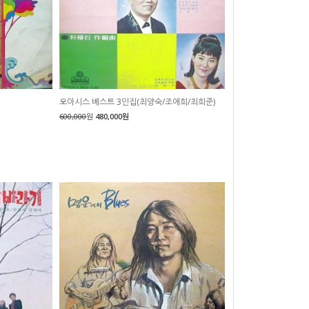
오아시스 베스트 3인집(최양숙/조애희/최희준)
600,000
원
480,000원