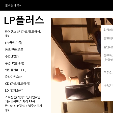
즐겨찾기 추가
LP플러스
회원여
라이센스 LP (가요.팝.클래식.
등)
할인행
LP(국악.가곡)
할인대
동요.만화.종교
할인폭 
수입LP(팝)
(현금
수입LP(클래식)
일본음반(LP.CD)
주문후
준라이쎈스LP
CD (가요.팝.클래식)
배송은
LD (영화.음악)
기획상품(카셋트/릴테입)7인
치싱글음반.디제이 PR음
반.DVD.LP겉/속비닐주변기기
등)