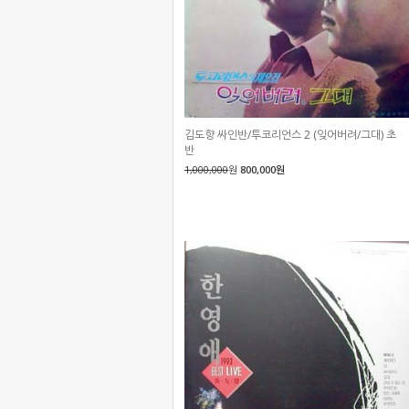
김도향 싸인반/투코리언스 2 (잊어버려/그대) 초
반
1,000,000
원
800,000원