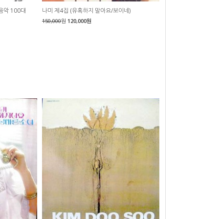
음악 100대
나미 제4집 (유혹하지 말아요/보이네)
150,000
원
120,000원